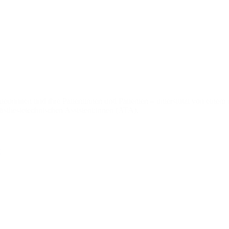
eurinnen und ihre Patientinnen und Patienten – unterstützt von einem
sthesietechnischen Assistent:innen (ATA).
t