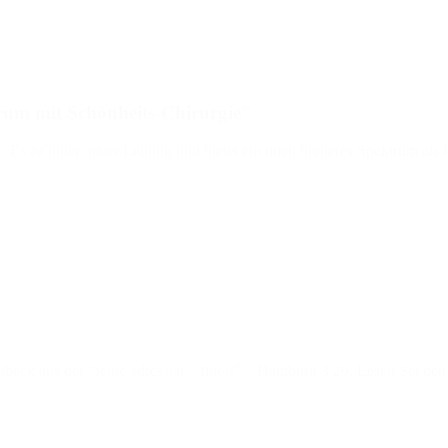
rum mit Schönheits-Chirurgie"
s ist unter neuer Leitung und bietet ein noch breiteres Spektrum als b
beck aus der "feine adressen – finest" – Hamburg 3 20. Lesen Sei den 