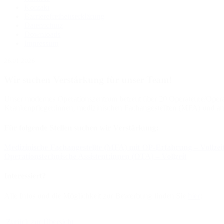
Kontakt
Barrierefreiheitserklärung
Datenschutz
Downloads
Impressum
26.01.2026
Wir suchen Verstärkung für unser Team!
Unser modernes Operationszentrum betreut über 20 Operateure/Operat
Krankenpfleger:innen, medizinischen Fachangestellten (MFA) und anä
Für folgende Stellen suchen wir Verstärkung:
Medizinische Fachangestellte (MFA) mit OP-Erfahrung – Vollzei
Operationstechnische Assistent:innen (OTA) – Vollzeit
Interessiert?
Alle Infos und die Möglichkeit zur Bewerbung finden Sie
hier
:
Zurück zur Übersicht