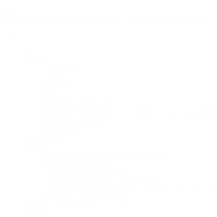
Sitemap
Start
Über uns
Das sind wir
Leitung
OP-Team
Leistungen
Ambulante Operationen
Stationäre Operationen mit Nachsorge in der Praxisklinik
Operationsspektrum
Operateure
Informationen
Aktuelles
Wir suchen Verstärkung für unser Team!
Coronapandemie 2020
Artikel in "Feine Adressen"
Artikel in den Lübecker Nachrichten
Patienten-Vortrag mit Dr. med. Eike Tilman Wenzel: Plas
Portrait in "Zur Gesundheit"
Zuweiser
Karriere