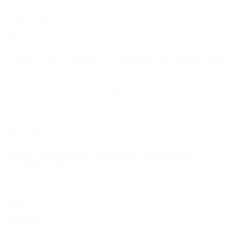
Lesen Sie auch:
Artikel "Neue Leitung für Lübecker Operations Zent
Frischer Wind weht im Lübecker Operations Zentrum am Lindenteller: E
Mehr Lesen bei LN+ unter dem folgenden Link:
LN A
...
Zur Meldung
Artikel "Gesundheit - Schönheit - Prävention"
in ""feine adressen"
Artikel "Gesundheit - Schönheit - Prävention" unter einem Dach in Lü
Artikel
...
Zur Meldung