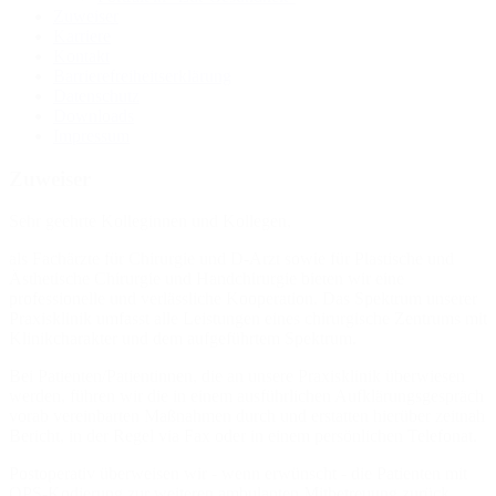
Zuweiser
Karriere
Kontakt
Barrierefreiheitserklärung
Datenschutz
Downloads
Impressum
Zuweiser
Sehr geehrte Kolleginnen und Kollegen,
als Fachärzte für Chirurgie und D-Arzt sowie für Plastische und
Ästhetische Chirurgie und Handchirurgie bieten wir eine
professionelle und verlässliche Kooperation. Das Spektrum unserer
Praxisklinik umfasst alle Leistungen eines chirurgische Zentrums mit
Klinikcharakter und dem aufgeführtem Spektrum.
Bei Patienten/Patientinnen, die an unsere Praxisklinik überwiesen
werden, führen wir die in einem ausführlichen Aufklärungsgespräch
vorab vereinbarten Maßnahmen durch und erstatten hierüber zeitnah
Bericht, in der Regel via Fax oder in einem persönlichen Telefonat.
Postoperativ überweisen wir - wenn erwünscht - die Patienten mit
OPS-Kodierung zur weiteren ambulanten Mitbetreuung zurück.