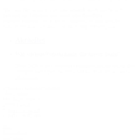
Höchsten Wert legen wir auf eine optimale medizinische und
menschliche, kontinuierliche Betreuung Ihres/Ihrer
Patienten/Patientin sowie den persönlichen, vertrauensvollen
Kontakt mit Ihnen als überweisende Kollegen/Kolleginnen.
Aktuelles
Wir suchen Verstärkung für unser Team!
26.01.2026:
Unser modernes Operationszentrum betreut über
20 Operateure/Operateurinnen und ihre Patientinnen und...
Mehr lesen
Lübecker Operationszentrum
Merkurklinik
Moislinger Allee 5
23558 Lübeck
T:
0451 - 50 44 125
F: 0451 - 29 02 089
Start
Das sind wir
Leistungen