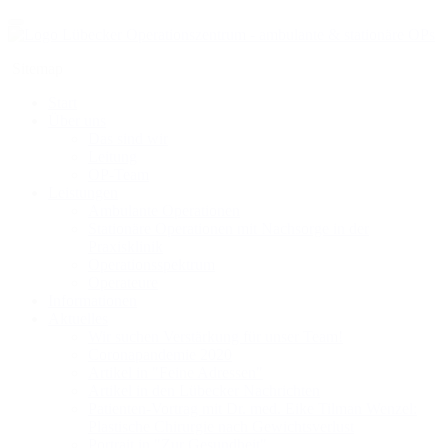
Sitemap
Start
Über uns
Das sind wir
Leitung
OP-Team
Leistungen
Ambulante Operationen
Stationäre Operationen mit Nachsorge in der
Praxisklinik
Operationsspektrum
Operateure
Informationen
Aktuelles
Wir suchen Verstärkung für unser Team!
Coronapandemie 2020
Artikel in "Feine Adressen"
Artikel in den Lübecker Nachrichten
Patienten-Vortrag mit Dr. med. Eike Tilman Wenzel:
Plastische Chirurgie nach Gewichtsverlust
Portrait in "Zur Gesundheit"